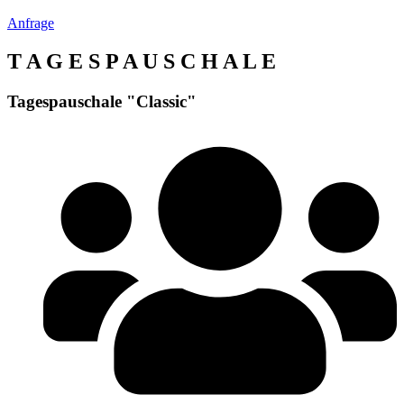
Anfrage
T A G E S P A U S C H A L E
Tagespauschale "Classic"