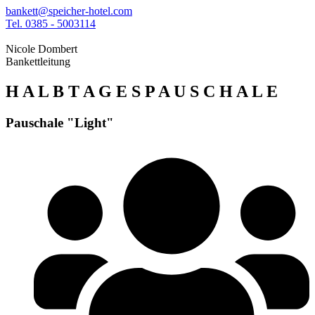
bankett@speicher-hotel.com
Tel. 0385 - 5003114
Nicole Dombert
Bankettleitung
H A L B T A G E S P A U S C H A L E
Pauschale "Light"